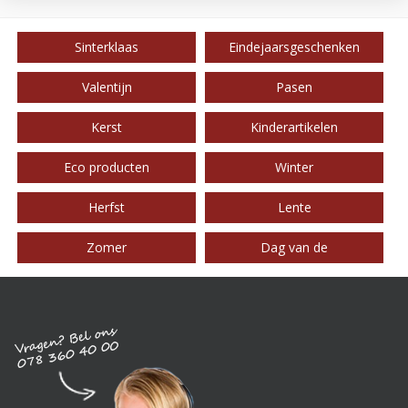
Sinterklaas
Eindejaarsgeschenken
Valentijn
Pasen
Kerst
Kinderartikelen
Eco producten
Winter
Herfst
Lente
Zomer
Dag van de