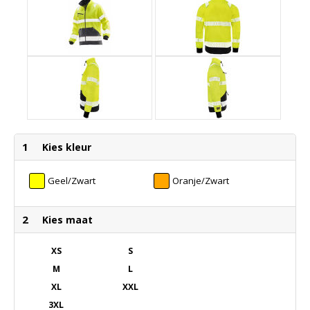
1
Kies kleur
Geel/Zwart
Oranje/Zwart
2
Kies maat
XS
S
M
L
XL
XXL
3XL