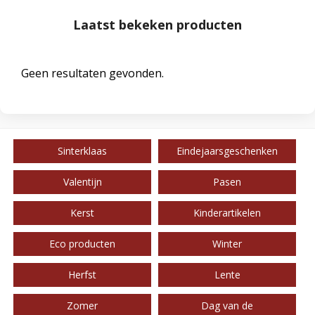
Laatst bekeken producten
Geen resultaten gevonden.
Sinterklaas
Eindejaarsgeschenken
Valentijn
Pasen
Kerst
Kinderartikelen
Eco producten
Winter
Herfst
Lente
Zomer
Dag van de