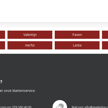
Valentijn
Pasen
Herfst
Lente
?
an onze klantenservice:
l ons op: 078 360 40 00
Mail ons: info@viveledon