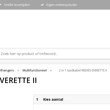
Snelle levertijden
Eigen ontwerpstudio
elhangers
Multifunctioneel
2 in 1 laadkabel REEVES-EVERETTE II
>
>
EVERETTE II
1
Kies aantal