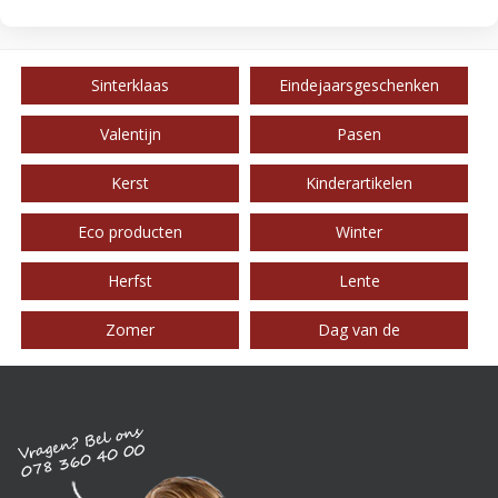
Sinterklaas
Eindejaarsgeschenken
Valentijn
Pasen
Kerst
Kinderartikelen
Eco producten
Winter
Herfst
Lente
Zomer
Dag van de