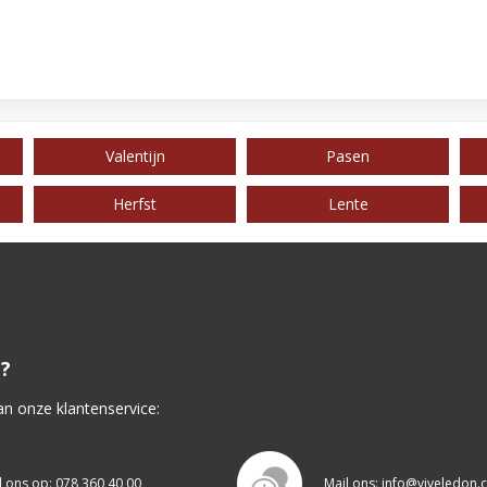
Valentijn
Pasen
Herfst
Lente
?
an onze klantenservice:
l ons op: 078 360 40 00
Mail ons: info@viveledon