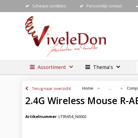
Scherpe condities
Persoonlijk contact
Assortiment
Thema's
Home
Compu
Terug naar overzicht
...
>
>
2.4G Wireless Mouse R-A
Artikelnummer
:
LT95654_N0002