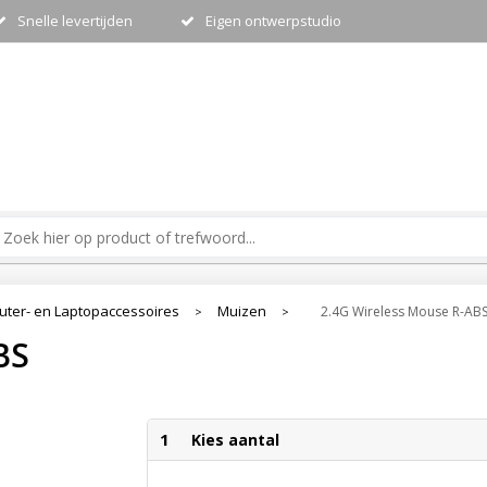
Snelle levertijden
Eigen ontwerpstudio
ter- en Laptopaccessoires
Muizen
2.4G Wireless Mouse R-AB
>
>
BS
1
Kies aantal