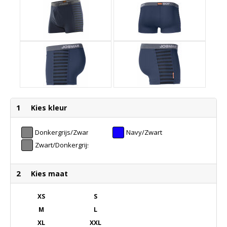
1
Kies kleur
Donkergrijs/Zwart
Navy/Zwart
Zwart/Donkergrijs
2
Kies maat
XS
S
M
L
XL
XXL