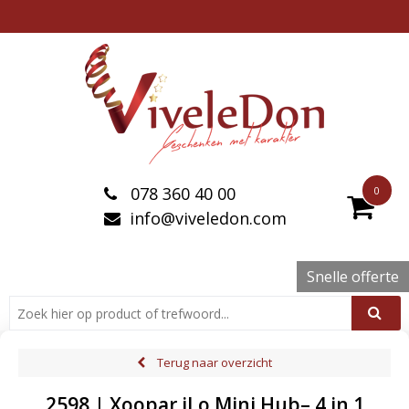
078 360 40 00
0
info@viveledon.com
Snelle offerte
Terug naar overzicht
2598 | Xoopar iLo Mini Hub– 4 in 1