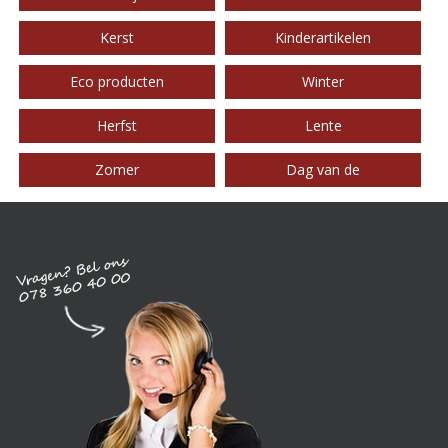
Kerst
Kinderartikelen
Eco producten
Winter
Herfst
Lente
Zomer
Dag van de