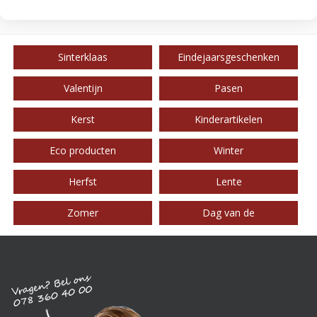
Sinterklaas
Eindejaarsgeschenken
Valentijn
Pasen
Kerst
Kinderartikelen
Eco producten
Winter
Herfst
Lente
Zomer
Dag van de