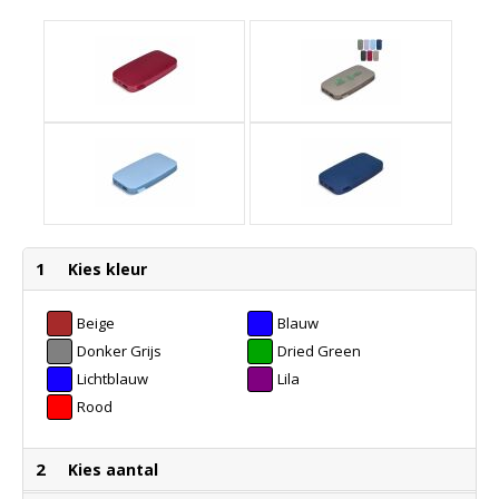
1
Kies kleur
Beige
Blauw
Donker Grijs
Dried Green
Lichtblauw
Lila
Rood
2
Kies aantal