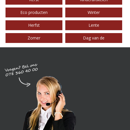
Eco producten
Winter
Herfst
Lente
Zomer
Dag van de