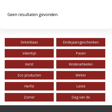
Geen resultaten gevonden.
Sinterklaas
Eindejaarsgeschenken
Valentijn
Pasen
Kerst
Kinderartikelen
Eco producten
Winter
Herfst
Lente
Zomer
Dag van de