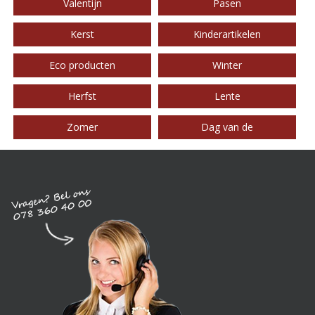
Valentijn
Pasen
Kerst
Kinderartikelen
Eco producten
Winter
Herfst
Lente
Zomer
Dag van de