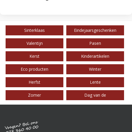
Sinterklaas
Eindejaarsgeschenken
Valentijn
Pasen
Kerst
Kinderartikelen
Eco producten
Winter
Herfst
Lente
Zomer
Dag van de