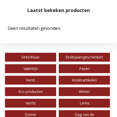
Laatst bekeken producten
Geen resultaten gevonden.
Sinterklaas
Eindejaarsgeschenken
Valentijn
Pasen
Kerst
Kinderartikelen
Eco producten
Winter
Herfst
Lente
Zomer
Dag van de