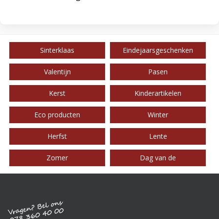
Sinterklaas
Eindejaarsgeschenken
Valentijn
Pasen
Kerst
Kinderartikelen
Eco producten
Winter
Herfst
Lente
Zomer
Dag van de