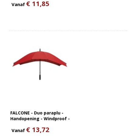
€ 11,85
Handopening - Windproof -
Vanaf
92 cm
FALCONE - Duo paraplu -
Handopening - Windproof -
148 cm
€ 13,72
Vanaf