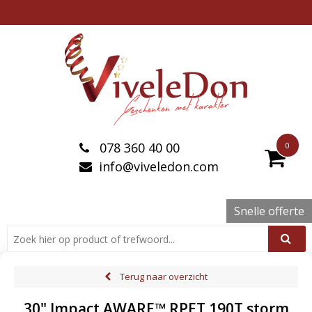
078 360 40 00
0
info@viveledon.com
Snelle offerte
Terug naar overzicht
30" Impact AWARE™ RPET 190T storm