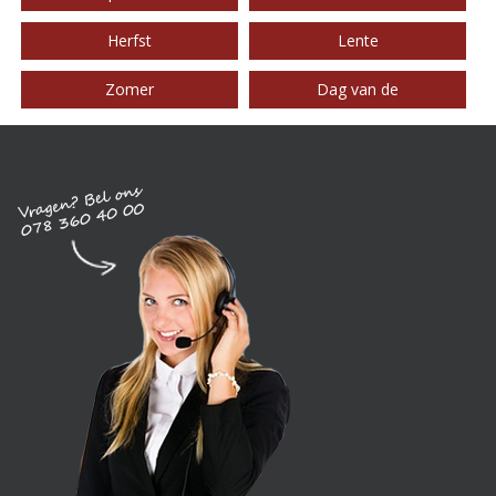
Herfst
Lente
Zomer
Dag van de