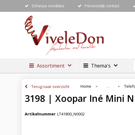
Scherpe condities
Persoonlijk contact
Assortiment
Thema's
Home
Telef
Terug naar overzicht
...
>
>
3198 | Xoopar Iné Mini N
Artikelnummer
:
LT41800_N0002