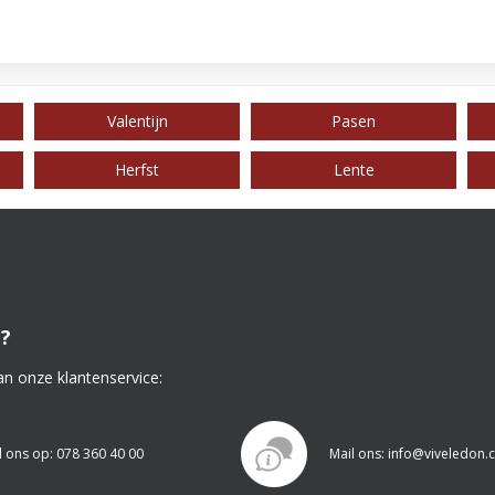
Valentijn
Pasen
Herfst
Lente
?
an onze klantenservice:
l ons op: 078 360 40 00
Mail ons: info@viveledon