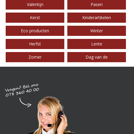
Valentijn
Pasen
Kerst
Kinderartikelen
Eco producten
Winter
Herfst
Lente
Zomer
Dag van de