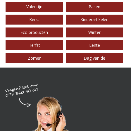
Valentijn
Pasen
Kerst
Kinderartikelen
Eco producten
Winter
Herfst
Lente
Zomer
Dag van de