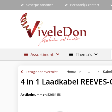
Scherpe condities
Persoonlijk contact
Assortiment
Thema's
Home
Kabel
Terug naar overzicht
...
>
>
4 in 1 Laadkabel REEVE
Artikelnummer
:
52664-BK