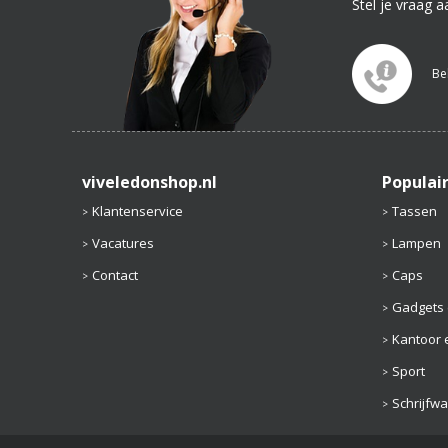
Stel je vraag a
Be
viveledonshop.nl
Populai
Klantenservice
Tassen
Vacatures
Lampen
Contact
Caps
Gadgets 
Kantoor e
Sport
Schrijfw