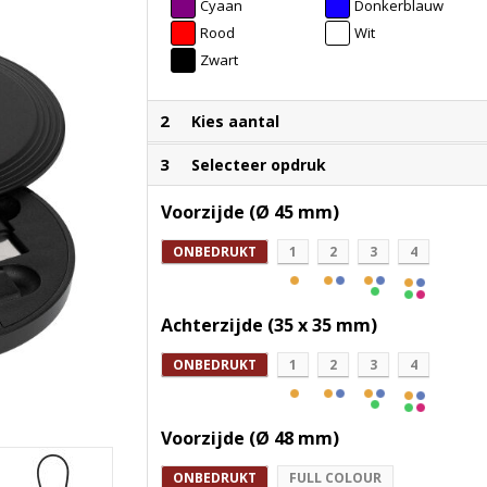
Cyaan
Donkerblauw
Rood
Wit
Zwart
2
Kies aantal
3
Selecteer opdruk
Voorzijde (Ø 45 mm)
ONBEDRUKT
1
2
3
4
Achterzijde (35 x 35 mm)
ONBEDRUKT
1
2
3
4
Voorzijde (Ø 48 mm)
ONBEDRUKT
FULL COLOUR