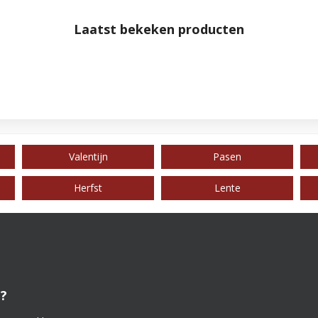
Laatst bekeken producten
Valentijn
Pasen
Herfst
Lente
?