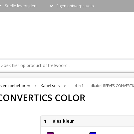
Snelle levertijden
Eigen ontwerpstudio
s en toebehoren
Kabel sets
4 in 1 Laadkabel REEVES-CONVERT
>
>
S-CONVERTICS COLOR
1
Kies kleur