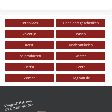
Sinterklaas
Eindejaarsgeschenken
Valentijn
Pasen
Kerst
Kinderartikelen
Eco producten
Winter
Herfst
Lente
Zomer
Dag van de