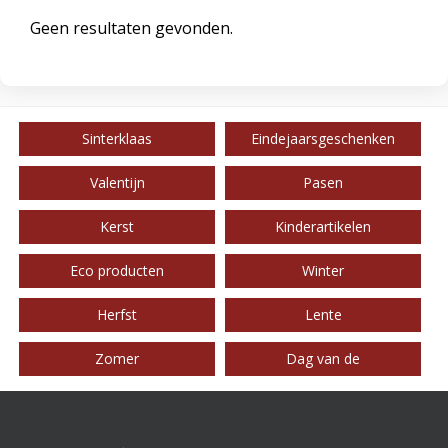
Geen resultaten gevonden.
Sinterklaas
Eindejaarsgeschenken
Valentijn
Pasen
Kerst
Kinderartikelen
Eco producten
Winter
Herfst
Lente
Zomer
Dag van de