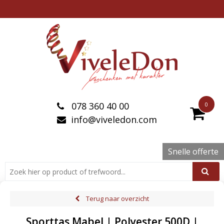
078 360 40 00
0
info@viveledon.com
Snelle offerte
Terug naar overzicht
Sporttas Mabel | Polyester 500D |