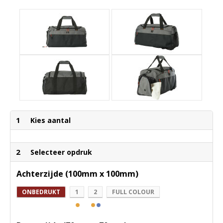
1
Kies aantal
2
Selecteer opdruk
Achterzijde (100mm x 100mm)
ONBEDRUKT
1
2
FULL COLOUR