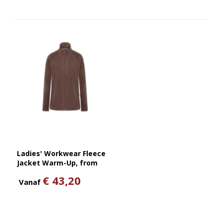
Ladies' Workwear Fleece
Jacket Warm-Up, from
Sustainable Material , 100%
€ 43,20
GRS Certified Recycled
Vanaf
Polyester