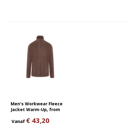
Men's Workwear Fleece
Jacket Warm-Up, from
Sustainable Material , 100%
€ 43,20
GRS Certified Recycled
Vanaf
Polyester