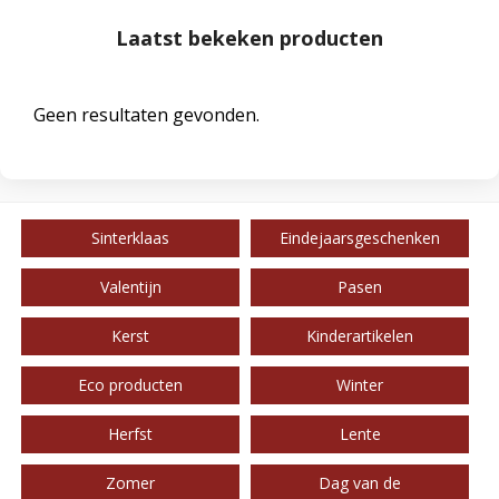
Laatst bekeken producten
Geen resultaten gevonden.
Sinterklaas
Eindejaarsgeschenken
Valentijn
Pasen
Kerst
Kinderartikelen
Eco producten
Winter
Herfst
Lente
Zomer
Dag van de