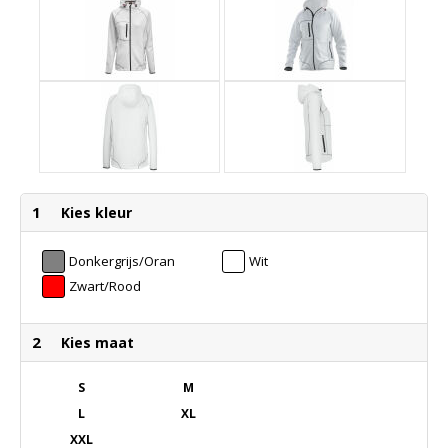
1
Kies kleur
Donkergrijs/Oranje
Wit
Zwart/Rood
2
Kies maat
S
M
L
XL
XXL