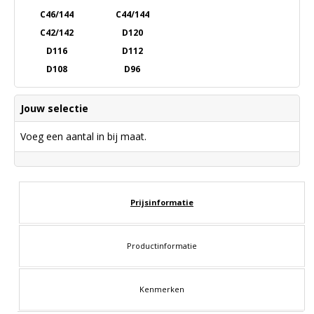
C46/144
C44/144
C42/142
D120
D116
D112
D108
D96
Jouw selectie
Voeg een aantal in bij maat.
Prijsinformatie
Productinformatie
Kenmerken