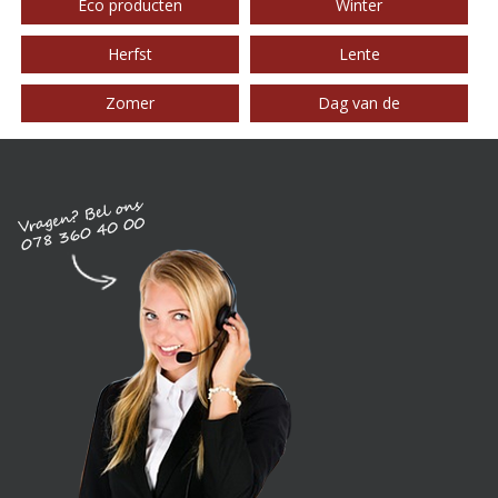
Eco producten
Winter
Herfst
Lente
Zomer
Dag van de