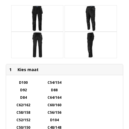
1
Kies maat
D100
C54/154
D92
D88
D84
C64/164
C62/162
C60/160
C58/158
C56/156
C52/152
D104
C50/150
C48/148