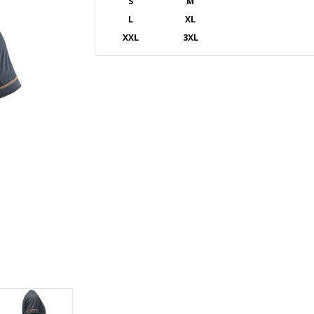
S
M
L
XL
XXL
3XL