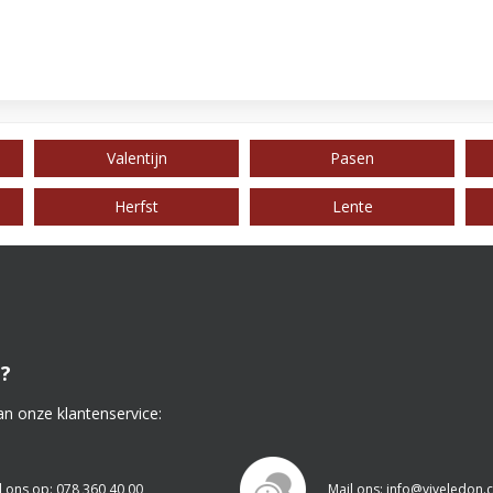
Valentijn
Pasen
Herfst
Lente
?
an onze klantenservice:
l ons op: 078 360 40 00
Mail ons: info@viveledon