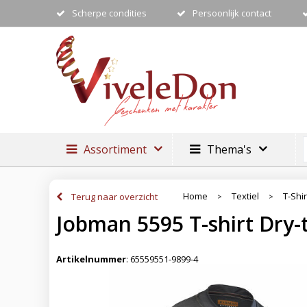
Scherpe condities
Persoonlijk contact
Assortiment
Thema's
Home
Textiel
T-Shir
Terug naar overzicht
>
>
Jobman 5595 T-shirt Dry
Artikelnummer
:
65559551-9899-4