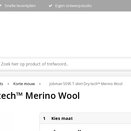
Snelle levertijden
Eigen ontwerpstudio
ts
Korte mouw
Jobman 5595 T-shirt Dry-tech™ Merino Wool
>
>
-tech™ Merino Wool
1
Kies maat