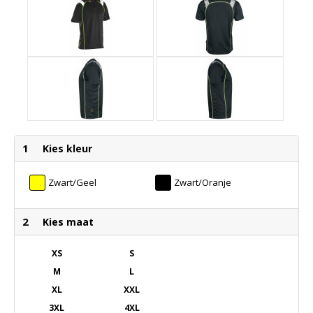
1
Kies kleur
Zwart/Geel
Zwart/Oranje
2
Kies maat
XS
S
M
L
XL
XXL
3XL
4XL