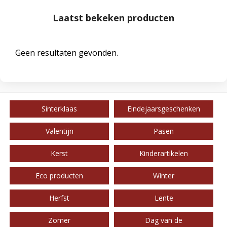
Laatst bekeken producten
Geen resultaten gevonden.
Sinterklaas
Eindejaarsgeschenken
Valentijn
Pasen
Kerst
Kinderartikelen
Eco producten
Winter
Herfst
Lente
Zomer
Dag van de