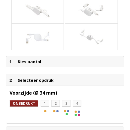
1
Kies aantal
2
Selecteer opdruk
Voorzijde (Ø 34 mm)
ONBEDRUKT
1
2
3
4