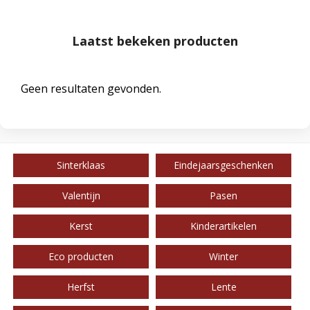
Laatst bekeken producten
Geen resultaten gevonden.
Sinterklaas
Eindejaarsgeschenken
Valentijn
Pasen
Kerst
Kinderartikelen
Eco producten
Winter
Herfst
Lente