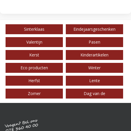
Sinterklaas
Eindejaarsgeschenken
Valentijn
Pasen
Kerst
Kinderartikelen
Eco producten
Winter
Herfst
Lente
Zomer
Dag van de