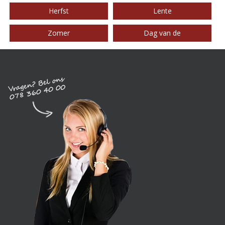
Herfst
Lente
Zomer
Dag van de