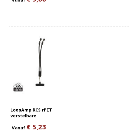
LoopAmp RCS rPET
verstelbare
telefoonarmband 60W
€ 5,23
kabel
Vanaf