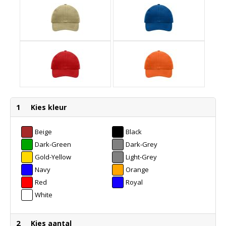
1
Kies kleur
Beige
Black
Dark-Green
Dark-Grey
Gold-Yellow
Light-Grey
Navy
Orange
Red
Royal
White
2
Kies aantal