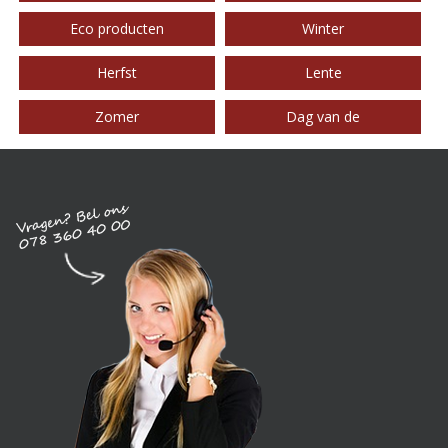
Eco producten
Winter
Herfst
Lente
Zomer
Dag van de