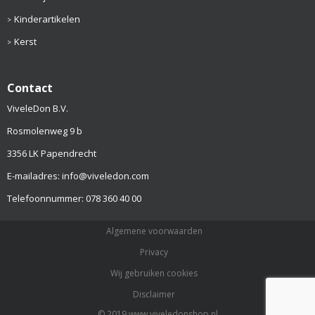
Kinderartikelen
Kerst
Contact
ViveleDon B.V.
Rosmolenweg 9 b
3356 LK Papendrecht
E-mailadres: info@viveledon.com
Telefoonnummer: 078 360 40 00
Algemene voorwaarden
Privacy
Wij gebruiken cookies
Disclaimer
© 2019 www.viveledonshop.nl