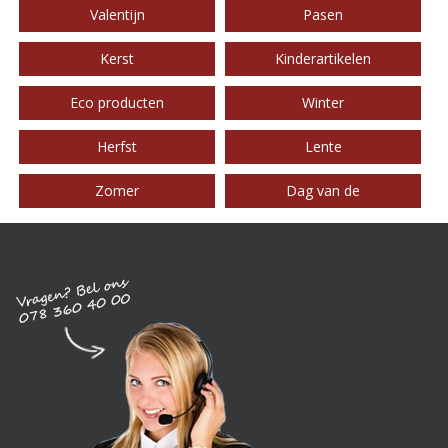
Valentijn
Pasen
Kerst
Kinderartikelen
Eco producten
Winter
Herfst
Lente
Zomer
Dag van de