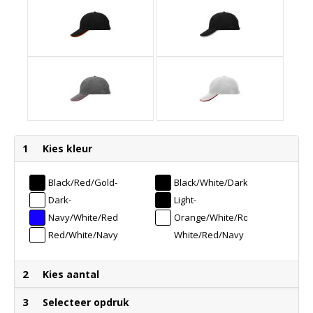
1
Kies kleur
Black/red/gold-
Black/white/dark-
Yellow
Grey
Dark-
Light-
Grey/red/white
Grey/red/black
Navy/white/red
Orange/white/royal
Red/white/navy
White/red/navy
2
Kies aantal
3
Selecteer opdruk