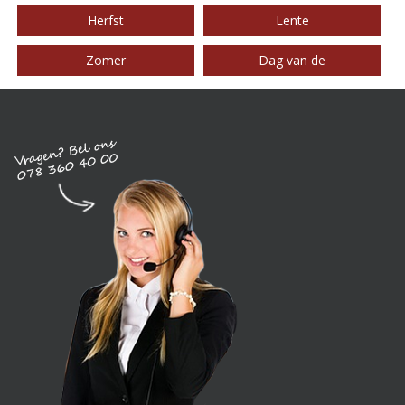
Herfst
Lente
Zomer
Dag van de