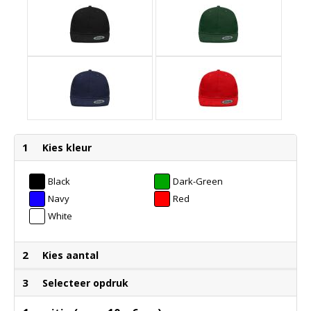
1
Kies kleur
Black
Dark-Green
Navy
Red
White
2
Kies aantal
3
Selecteer opdruk