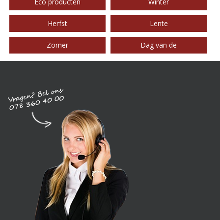
Eco producten
Winter
Herfst
Lente
Zomer
Dag van de