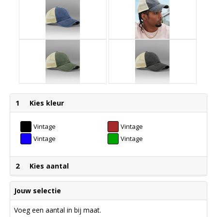
1
Kies kleur
Vintage
Vintage
Black/Stone
Brown/Stone
Vintage
Vintage
Denim/Stone
Olive/Stone
2
Kies aantal
Jouw selectie
Voeg een aantal in bij maat.