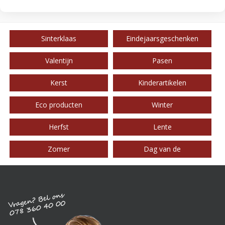
Sinterklaas
Eindejaarsgeschenken
Valentijn
Pasen
Kerst
Kinderartikelen
Eco producten
Winter
Herfst
Lente
Zomer
Dag van de