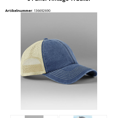
Artikelnummer
:
136692690