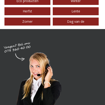
Eco producten
Winter
Herfst
Lente
Zomer
Dag van de