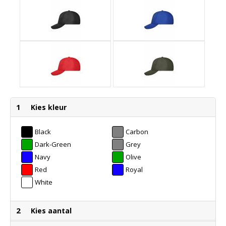
1
Kies kleur
Black
Carbon
Dark-Green
Grey
Navy
Olive
Red
Royal
White
2
Kies aantal