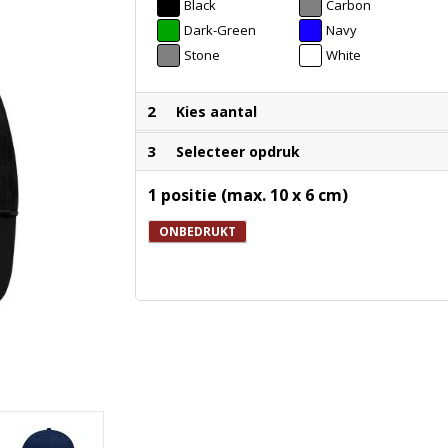
Black
Carbon
Dark-Green
Navy
Stone
White
2
Kies aantal
3
Selecteer opdruk
1 positie (max. 10 x 6 cm)
ONBEDRUKT