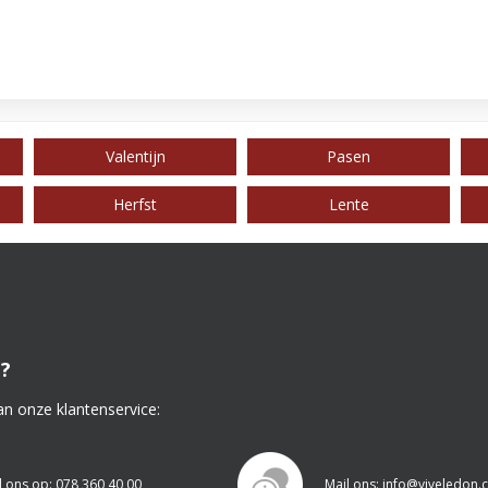
Valentijn
Pasen
Herfst
Lente
?
an onze klantenservice:
l ons op: 078 360 40 00
Mail ons: info@viveledon