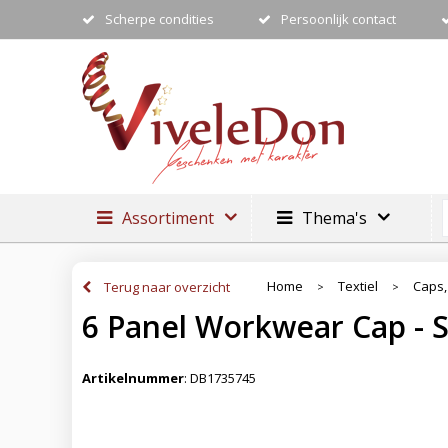
Scherpe condities
Persoonlijk contact
Assortiment
Thema's
Home
Textiel
Caps,
Terug naar overzicht
>
>
6 Panel Workwear Cap - 
Artikelnummer
:
DB1735745