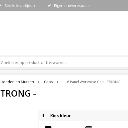
Snelle levertijden
Eigen ontwerpstudio
 Hoeden en Mutsen
Caps
6 Panel Workwear Cap - STRONG -
>
>
STRONG -
1
Kies kleur