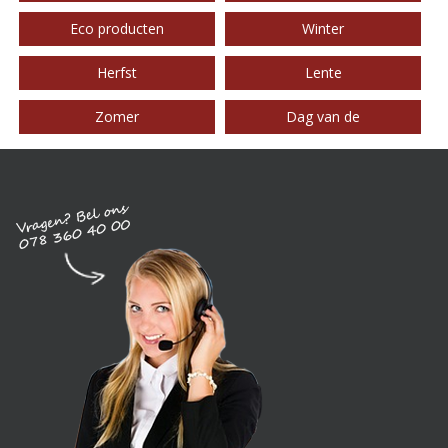
Eco producten
Winter
Herfst
Lente
Zomer
Dag van de