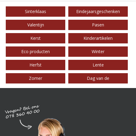
Sinterklaas
Eindejaarsgeschenken
Valentijn
Pasen
Kerst
Kinderartikelen
Eco producten
Winter
Herfst
Lente
Zomer
Dag van de