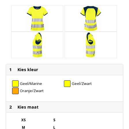
1
Kies kleur
Geel/Marine
Geel/Zwart
Oranje/Zwart
2
Kies maat
XS
S
M
L