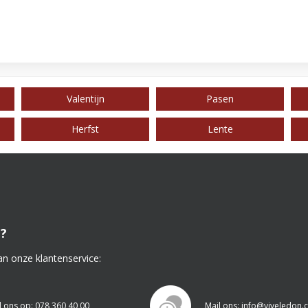
Valentijn
Pasen
Herfst
Lente
?
an onze klantenservice:
l ons op: 078 360 40 00
Mail ons: info@viveledon