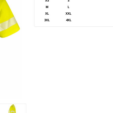
XS
S
M
L
XL
XXL
3XL
4XL