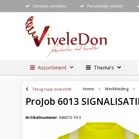
Scherpe condities
Persoonlijk contact
Assortiment
Thema's
Home
Werkkleding
Terug naar overzicht
>
>
ProJob 6013 SIGNALISATI
Artikelnummer
:
646013-10-3