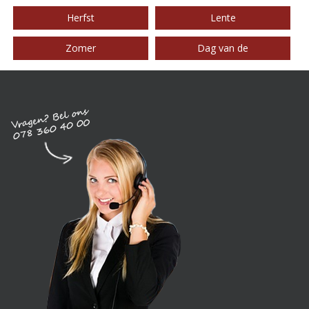
Herfst
Lente
Zomer
Dag van de