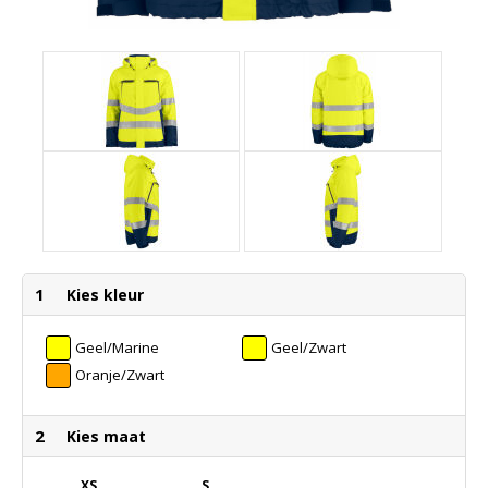
1
Kies kleur
Geel/Marine
Geel/Zwart
Oranje/Zwart
2
Kies maat
XS
S