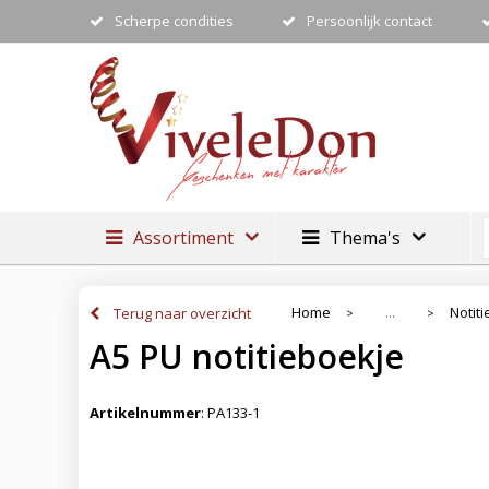
Scherpe condities
Persoonlijk contact
Assortiment
Thema's
Home
Notit
Terug naar overzicht
...
>
>
A5 PU notitieboekje
Artikelnummer
:
PA133-1