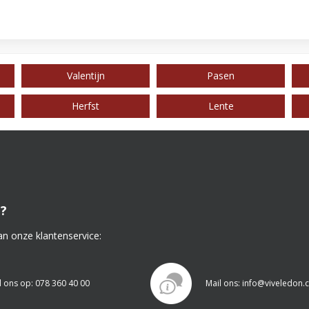
Valentijn
Pasen
Herfst
Lente
?
an onze klantenservice:
l ons op: 078 360 40 00
Mail ons: info@viveledon