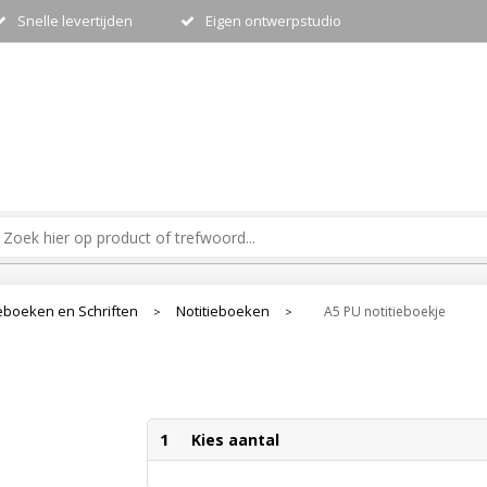
Snelle levertijden
Eigen ontwerpstudio
ieboeken en Schriften
Notitieboeken
A5 PU notitieboekje
>
>
1
Kies aantal