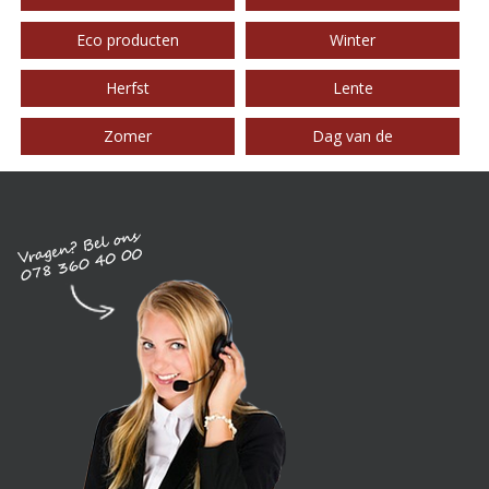
Eco producten
Winter
Herfst
Lente
Zomer
Dag van de