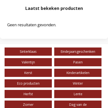
Laatst bekeken producten
Geen resultaten gevonden.
Sinterklaas
Eindejaarsgeschenken
Valentijn
Pasen
Kerst
Kinderartikelen
Eco producten
Winter
Herfst
Lente
Zomer
Dag van de