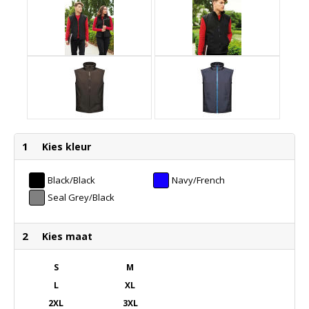
1
Kies kleur
Black/Black
Navy/French
Blue
Seal Grey/Black
2
Kies maat
S
M
L
XL
2XL
3XL