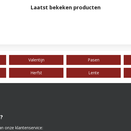
Laatst bekeken producten
Valentijn
Pasen
Herfst
Lente
?
an onze klantenservice: