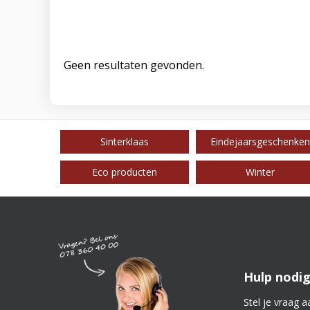
Geen resultaten gevonden.
Sinterklaas
Eindejaarsgeschenken
Eco producten
Winter
Hulp nodig
Stel je vraag a