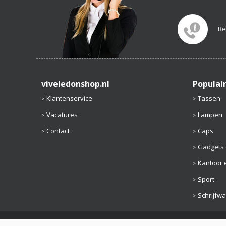
Be
viveledonshop.nl
Populai
Klantenservice
Tassen
Vacatures
Lampen
Contact
Caps
Gadgets 
Kantoor e
Sport
Schrijfw
Algemene voorwaarden
Privacy
Wij gebruiken cookies
Discl