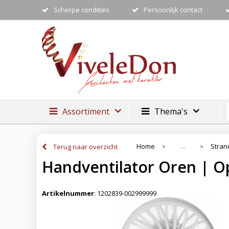
Scherpe condities
Persoonlijk contact
Assortiment
Thema's
Home
Stran
Terug naar overzicht
...
>
>
Handventilator Oren | O
Artikelnummer
:
1202839-002999999