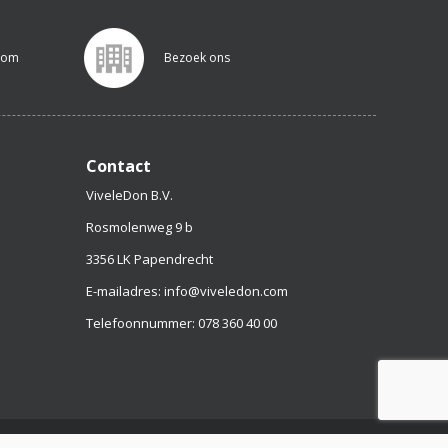
.com
Bezoek ons
Contact
ViveleDon B.V.
Rosmolenweg 9 b
3356 LK Papendrecht
E-mailadres: info@viveledon.com
Telefoonnummer: 078 360 40 00
© 2019 www.viveledonshop.nl