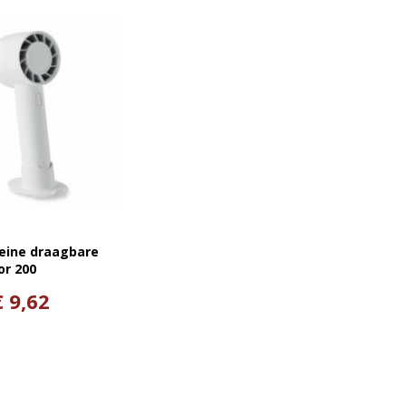
leine draagbare
or 200
€ 9,62