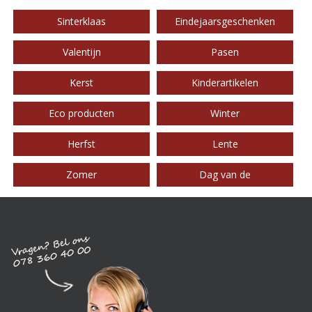
Sinterklaas
Eindejaarsgeschenken
Valentijn
Pasen
Kerst
Kinderartikelen
Eco producten
Winter
Herfst
Lente
Zomer
Dag van de