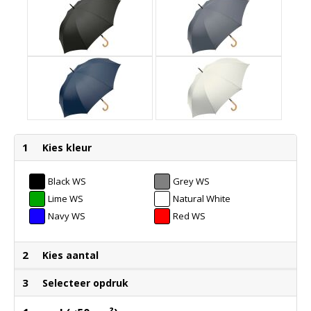
1
Kies kleur
Black WS
Grey WS
Lime WS
Natural White
WS
Navy WS
Red WS
2
Kies aantal
3
Selecteer opdruk