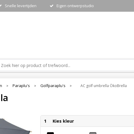
Snelle levertijden
Eigen ontwerpstudio
en
Paraplu's
Golfparaplu's
AC golf umbrella ÖkoBrella
>
>
>
la
1
Kies kleur