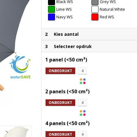
Black WS
Grey WS
Lime WS
Natural White
WS
Navy WS
Red WS
2
Kies aantal
3
Selecteer opdruk
1 panel (<50 cm²)
ONBEDRUKT
4
2 panels (<50 cm²)
ONBEDRUKT
4
4 panels (<50 cm²)
ONBEDRUKT
4