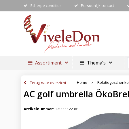
Scherpe condities
Persoonlijk contact
Assortiment
Thema's
Home
Relatiegeschenk
Terug naar overzicht
>
AC golf umbrella ÖkoBrel
Artikelnummer
:
FR1111122381