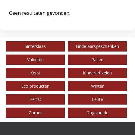
Geen resultaten gevonden.
Sinterklaas
Eindejaarsgeschenken
Valentijn
Pasen
Kerst
Kinderartikelen
Eco producten
Winter
Herfst
Lente
Zomer
Dag van de